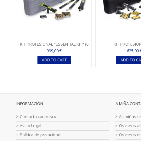
KIT PROFESIONAL "ESSENTIAL KIT" (6
KIT PROFESIO
HERRAMIENTAS +...
HERRAMIENTAS GO
999,00 €
1 625,00 
HERRAMIENTA
ADD TO CART
ADD TO CA
INFORMACIÓN
A MIÑA CONT
Contacta connosco
As miñas 
Aviso Legal
Os meus al
Política de privacidad
Os meus e