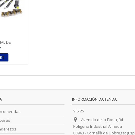
NAL DE
LDCOR (12
€
S...
RT
A
INFORMACIÓN DA TENDA
VIS 25
encomendas
Avenida de la Fama, 94
barás
Polígono Industrial Almeda
nderezos
08940 - Cornellà de Llobregat (Es