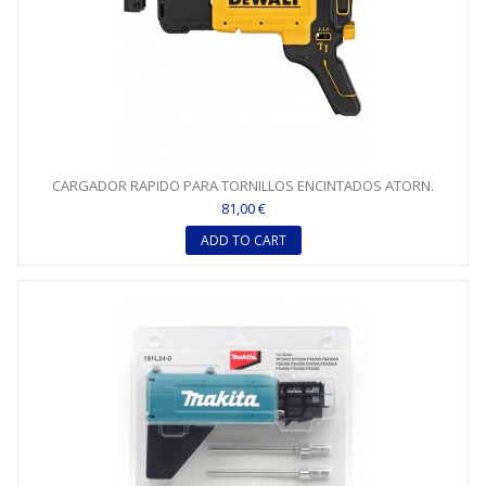
CARGADOR RAPIDO PARA TORNILLOS ENCINTADOS ATORN.
DCF620 -...
81,00 €
ADD TO CART