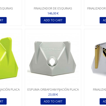
ESQUINAS
FINALIZADOR DE ESQUINAS
FINALIZADOR 
CIÓN DIRECTA
(FLUSHER) + APLICACIÓN DIRECTA
6,35 CM 
146,00 €
DE...
RT
ADD TO CART
A
JACIÓN PLACA
ESPUMA ORBAFOAM FIJACIÓN PLACA
FINALIZ
 CON...
PYL (APLICACIÓN CON...
(FLUSHER) 7,
23,00 €
RT
ADD TO CART
A