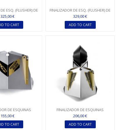
DE ESQ. (FLUSHER) DE
FINALIZADOR DE ESQ. (FLUSHER) DE
(2,5") AJUSTABLE...
7,62 CM (3") AJUSTABLE...
325,00 €
329,00 €
DD TO CART
ADD TO CART
ADOR DE ESQUINAS
FINALIZADOR DE ESQUINAS
62CM (3") ESTÁNDAR...
(FLUSHER) 7,62CM (3") ESTÁNDAR...
155,00 €
206,00 €
DD TO CART
ADD TO CART