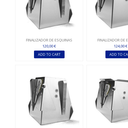
FINALIZADOR DE ESQUINAS
FINALIZADOR DE 
(FLUSHER) DE 6,35CM (2,5")
(FLUSHER) DE 7,62CM 
120,00 €
124,00 €
ESTÁNDAR
ADD TO CART
ADD TO CA