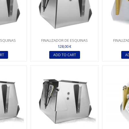
ESQUINAS
FINALIZADOR DE ESQUINAS
FINALIZ
(3") ESTÁNDAR
(FLUSHER) DE 8,89CM (3,5")
(FLUSHER)
128,00 €
ESTÁNDAR
RT
ADD TO CART
A