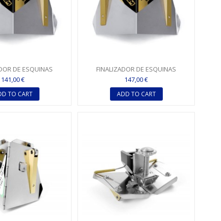
ADOR DE ESQUINAS
FINALIZADOR DE ESQUINAS
 DE 6,35CM (2,5")...
(FLUSHER) 7,62CM (3") ESTÁNDAR...
141,00 €
147,00 €
DD TO CART
ADD TO CART