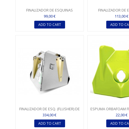
FINALIZADOR DE ESQUINAS
FINALIZADOR DE 
(FLUSHER) + APLICACIÓN DIRECTA
(FLUSHER) + APLICA
99,00 €
113,00 €
DE...
DE...
ADD TO CART
ADD TO CA
FINALIZADOR DE ESQ. (FLUSHER) DE
ESPUMA ORBAFOAM FI
8,89 CM (3,5") AJUSTABLE...
PYL (APLICACIÓN
334,00 €
22,00 €
ADD TO CART
ADD TO CA