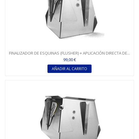
FINALIZADOR DE ESQUINAS (FLUSHER) + APLICACIÓN DIRECTA DE...
99,00 €
AÑADIR AL CARRITO