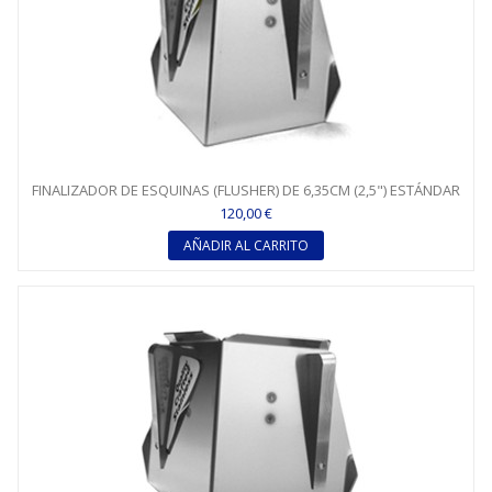
FINALIZADOR DE ESQUINAS (FLUSHER) DE 6,35CM (2,5") ESTÁNDAR
120,00 €
AÑADIR AL CARRITO