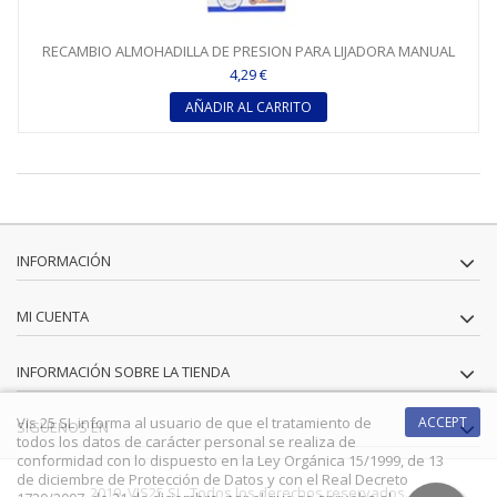
RECAMBIO ALMOHADILLA DE PRESION PARA LIJADORA MANUAL
FLEX...
4,29 €
AÑADIR AL CARRITO
INFORMACIÓN
MI CUENTA
INFORMACIÓN SOBRE LA TIENDA
Vis 25 SL informa al usuario de que el tratamiento de
ACCEPT
SÍGUENOS EN
todos los datos de carácter personal se realiza de
conformidad con lo dispuesto en la Ley Orgánica 15/1999, de 13
de diciembre de Protección de Datos y con el Real Decreto
2019. VIS25 SL. Todos los derechos reservados.