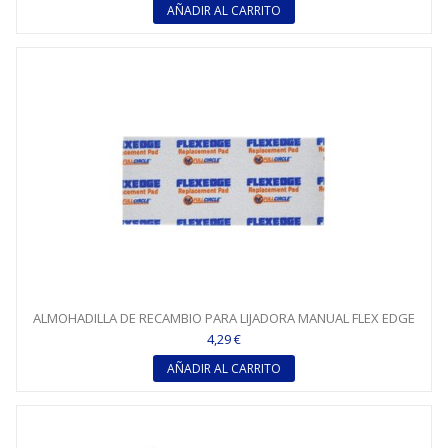
AÑADIR AL CARRITO
ALMOHADILLA DE RECAMBIO PARA LIJADORA MANUAL FLEX EDGE
-...
4,29 €
AÑADIR AL CARRITO