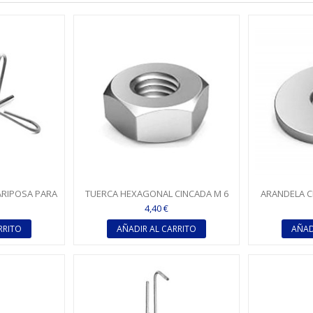
ARIPOSA PARA
TUERCA HEXAGONAL CINCADA M 6
ARANDELA CI
 6
(DIN-934)
4,40 €
RRITO
AÑADIR AL CARRITO
AÑAD