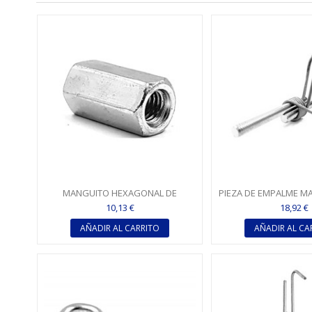
MANGUITO HEXAGONAL DE
PIEZA DE EMPALME M
EMPALME PARA VARILLA M6 - 20 MM
VARILLA M
10,13 €
18,92 €
AÑADIR AL CARRITO
AÑADIR AL CA