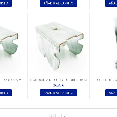
RRITO
AÑADIR AL CARRITO
AÑAD
UE OBLICUA M
HORQUILLA DE CUELGUE OBLICUA M
CUELGUE CO
47
6 PARA TC 60
26,88 €
RRITO
AÑADIR AL CARRITO
AÑAD