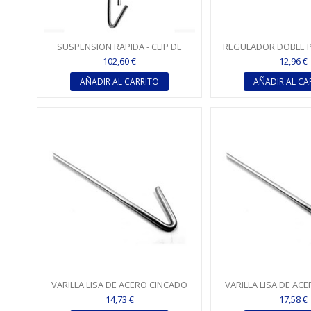
SUSPENSION RAPIDA - CLIP DE
REGULADOR DOBLE P
CUELGUE 1.000 X 2.000 MM
LISA Ø 4
102,60 €
12,96 €
AÑADIR AL CARRITO
AÑADIR AL CA
VARILLA LISA DE ACERO CINCADO
VARILLA LISA DE AC
CON GANCHO Ø 4 - 375 MM
CON GANCHO Ø 4 
14,73 €
17,58 €