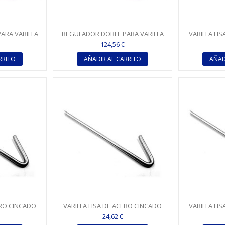
ARA VARILLA
REGULADOR DOBLE PARA VARILLA
VARILLA LI
LISA Ø 4
CON GAN
124,56 €
RRITO
AÑADIR AL CARRITO
AÑAD
ERO CINCADO
VARILLA LISA DE ACERO CINCADO
VARILLA LI
- 500 MM
CON GANCHO Ø 4 - 750 MM
CON GANC
24,62 €