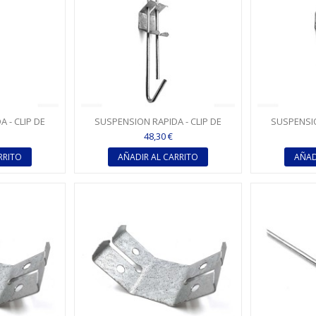
 - CLIP DE
SUSPENSION RAPIDA - CLIP DE
SUSPENSIO
 300 MM
CUELGUE 300 X 600 MM
CUELGUE
48,30 €
RRITO
AÑADIR AL CARRITO
AÑAD