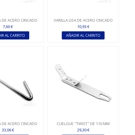
SA DE ACERO CINCADO
VARILLA LISA DE ACERO CINCADO
CHO Ø 4 - 125 MM
CON GANCHO Ø 4 - 250 MM
7,60 €
10,93 €
IR AL CARRITO
AÑADIR AL CARRITO
SA DE ACERO CINCADO
CUELGUE "TWIST" DE 110 MM
HO Ø 4 - 1.015 MM
33,06 €
29,30 €