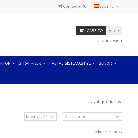
Comparar
(
0
)
Español
otros mecanismos similares (en adelante, Cookies). Entre otras
macenar y recuperar información sobre los hábitos de
quipo. Las Cookies pueden utilizarse para reconocer al usuario,
CARRITO
vacío
contengan y de la forma en que utilice su equipo.
Iniciar sesión
READ MORE
EKTOR
STRAIT-FLEX
PASTAS SISTEMAS PYL
SENOR
Hay 41 productos.
Mostrar todos