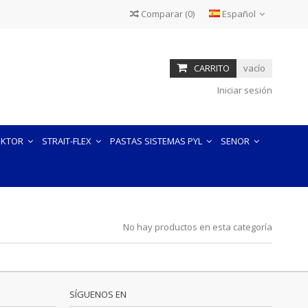
Comparar
(
0
)
Español
otros mecanismos similares (en adelante, Cookies). Entre otras
macenar y recuperar información sobre los hábitos de
quipo. Las Cookies pueden utilizarse para reconocer al usuario,
CARRITO
vacío
contengan y de la forma en que utilice su equipo.
Iniciar sesión
READ MORE
EKTOR
STRAIT-FLEX
PASTAS SISTEMAS PYL
SENOR
No hay productos en esta categoría
SÍGUENOS EN