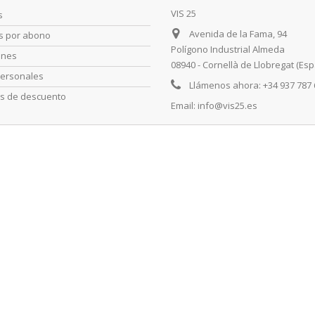
VIS 25
s
Avenida de la Fama, 94
as por abono
Polígono Industrial Almeda
ones
08940 - Cornellà de Llobregat (Es
personales
Llámenos ahora:
+34 937 787
s de descuento
Email:
info@vis25.es