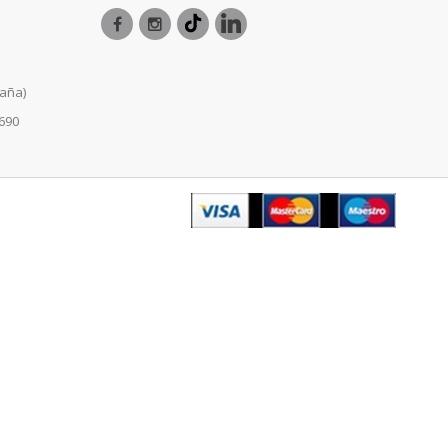
paña)
 690